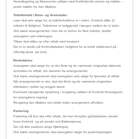
Hovedbygning og Naturcenter udlejes med forefindende service og møbler. –
andre møbler mv. kan tilkøbes.
Toiletforhold i Østre- og Vestrelader:
Lejer skal selv sørge for, at toiletforholdene er i orden. Knivholt stiller 11
toiletter til rådighed. Toiletterne er beliggende i længen mellem de to lader.
Ved større arrangementer, hvor der er behov for flere toiletter, skaffer
arrangøren selv toiletvogne.
*Disse skal stilles op efter aftale med bestyren.
Der er to steder på Knivholtpladsen mulighed for at koble spildevand på
offentlig kloak. (se kort)
Renholdelse:
Arrangøren skal sørge for, at det lånte og de nærmeste omgivelser løbende
renholdes for affald, der stammer fra arrangementet.
Ved større arrangementer skal arrangøren selv sørge for fjernelse af affald.
Når arrangementet er slut, skal det lånte og de nærmeste omgivelser
efterlades i ryddet og rengjort stand.
Eventuelt manglende oprydning / rengøring udføres af Knivholt Hovedgaard
for arrangørens regning.
Rengøring kan tilkøbes ved aftale inden arrangement afholdes.
Parkering:
Parkering må kun ske efter aftale, der kan benyttes gårdspladsen arealer
foran Knivholt og på arealet ved Bækmojenvej.
Der må ikke parkeres langs Hjørringvej.
Ved større arrangementer skal arrangøren sørge for parkeringsvagter.