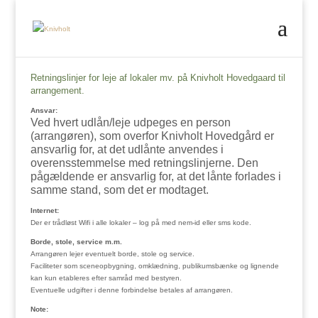
Retningslinjer for leje af lokaler mv. på Knivholt Hovedgaard til
arrangement.
Ansvar:
Ved hvert udlån/leje udpeges en person
(arrangøren), som overfor Knivholt Hovedgård er
ansvarlig for, at det udlånte anvendes i
overensstemmelse med retningslinjerne. Den
pågældende er ansvarlig for, at det lånte forlades i
samme stand, som det er modtaget.
Internet:
Der er trådløst Wifi i alle lokaler – log på med nem-id eller sms kode.
Borde, stole, service m.m.
Arrangøren lejer eventuelt borde, stole og service.
Faciliteter som sceneopbygning, omklædning, publikumsbænke og lignende
kan kun etableres efter samråd med bestyren.
Eventuelle udgifter i denne forbindelse betales af arrangøren.
Note: