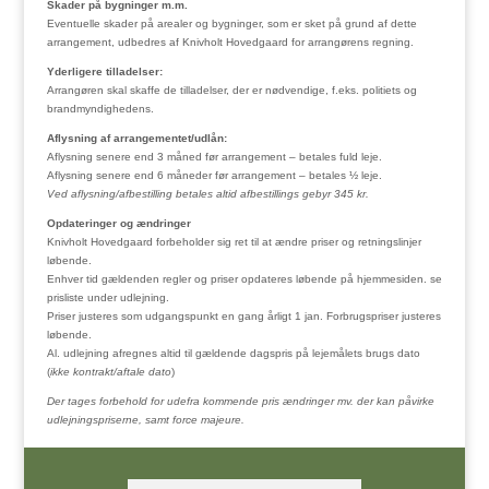
Skader på bygninger m.m.
Eventuelle skader på arealer og bygninger, som er sket på grund af dette
arrangement, udbedres af Knivholt Hovedgaard for arrangørens regning.
Yderligere tilladelser:
Arrangøren skal skaffe de tilladelser, der er nødvendige, f.eks. politiets og
brandmyndighedens.
Aflysning af arrangementet/udlån:
Aflysning senere end 3 måned før arrangement – betales fuld leje.
Aflysning senere end 6 måneder før arrangement – betales ½ leje.
Ved aflysning/afbestilling betales altid afbestillings gebyr 345 kr.
Opdateringer og ændringer
Knivholt Hovedgaard forbeholder sig ret til at ændre priser og retningslinjer
løbende.
Enhver tid gældenden regler og priser opdateres løbende på hjemmesiden. se
prisliste under udlejning.
Priser justeres som udgangspunkt en gang årligt 1 jan. Forbrugspriser justeres
løbende.
Al. udlejning afregnes altid til gældende dagspris på lejemålets brugs dato
(
ikke kontrakt/aftale dato
)
Der tages forbehold for udefra kommende pris ændringer mv. der kan påvirke
udlejningspriserne, samt force majeure.