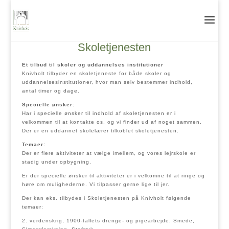
Skoletjenesten
Et tilbud til skoler og uddannelses institutioner
Knivholt tilbyder en skoletjeneste for både skoler og
uddannelsesinstitutioner, hvor man selv bestemmer indhold,
antal timer og dage.
Specielle ønsker:
Har i specielle ønsker til indhold af skoletjenesten er i
velkommen til at kontakte os, og vi finder ud af noget sammen.
Der er en uddannet skolelærer tilkoblet skoletjenesten.
Temaer:
Der er flere aktiviteter at vælge imellem, og vores lejrskole er
stadig under opbygning.
Er der specielle ønsker til aktiviteter er i velkomne til at ringe og
høre om mulighederne. Vi tilpasser gerne lige til jer.
Der kan eks. tilbydes i Skoletjenesten på Knivholt følgende
temaer:
2. verdenskrig, 1900-tallets drenge- og pigearbejde, Smede,