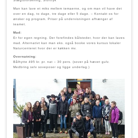
Slægtsforskning, Stoftryk
Man kan lave et miks mellem temaerne, og om man vil have det
over en dag, to dage, tre dage eller 5 dage. – Kontakt os for
ønsker og program. Priser på undervisningen afhænger af
teamet.
Mad:
Er for egen regning. Der forefindes bålsteder, hvor der kan laves
mad. Alternativt kan man eks. også booke vores kursus lokaler
Naturcenteret hvor der er køkken mv.
Overnatning:
Bålhytte 495 kr. pr. nat – 30 pers. (sover på hævet gulv.
Medbring selv soveposer og ligge underlag.)