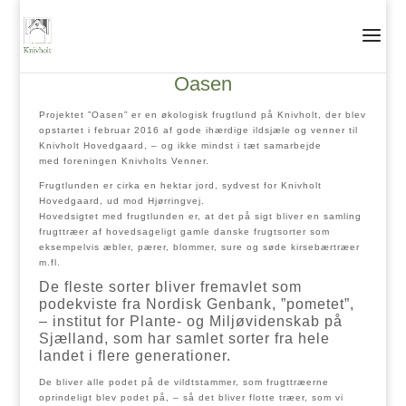
Oasen
Projektet ”Oasen” er en økologisk frugtlund på Knivholt, der blev
opstartet i februar 2016 af gode ihærdige ildsjæle og venner til
Knivholt Hovedgaard, – og ikke mindst i tæt samarbejde
med foreningen Knivholts Venner.
Frugtlunden er cirka en hektar jord, sydvest for Knivholt
Hovedgaard, ud mod Hjørringvej.
Hovedsigtet med frugtlunden er, at det på sigt bliver en samling
frugttræer af hovedsageligt gamle danske frugtsorter som
eksempelvis æbler, pærer, blommer, sure og søde kirsebærtræer
m.fl.
De fleste sorter bliver fremavlet som
podekviste fra Nordisk Genbank, ”pometet”,
– institut for Plante- og Miljøvidenskab på
Sjælland, som har samlet sorter fra hele
landet i flere generationer.
De bliver alle podet på de vildtstammer, som frugttræerne
oprindeligt blev podet på, – så det bliver flotte træer, som vi