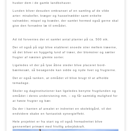
husker dem i de gamle landbohaver.
Lunden bliver desuden omkranset af en samling af de vilde
arter: mirabeller, kræger og hasselnødder samt enkelte
valnødder, mispel og kvæder, der samlet hermed også gerne skal
give den fornødne læ til området.
Ad tid forventes der et samlet antal planter på ca. 500 stk.
Der vil også på sigt blive etableret snoede stier mellem træerne,
så det bliver en hyggelig lund af træer, der blomstrer og sætter
frugter af næsten glemte sorter.
Ligeledes vil der på lyse åbne steder blive placeret bord-
bænkesæt, så besøgende kan sidde og nyde livet og frugterne.
Det er også tanken, at området vil blive brugt til at afholde
temadage.
Skoler og daginstitutioner kan ligeledes benytte frugtlunden og
området i deres undervisning mm, – og får samtidig mulighed for
at høste frugter og bær.
Da der i kanten af arealet er indrettet en skolebigård, vil det
endvidere skabe en fantastisk synergieffekt.
Hele projektet er fra start og vil også fremadrettet blive
gennemført primært med frivillig arbejdskraft.