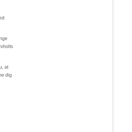
med
ange
ivholts
u, at
ne dig