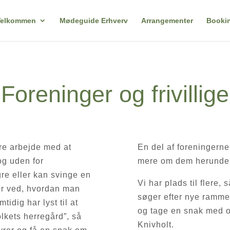
Velkommen
Mødeguide Erhverv
Arrangementer
Bookin
Foreninger og frivillige
ore arbejde med at
En del af foreninger
og uden for
mere om dem herunder
re eller kan svinge en
Vi har plads til flere, 
er ved, hvordan man
søger efter nye rammer
idig har lyst til at
og tage en snak med 
lkets herregård”, så
Knivholt.