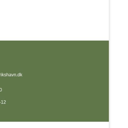
rikshavn.dk
0
-12