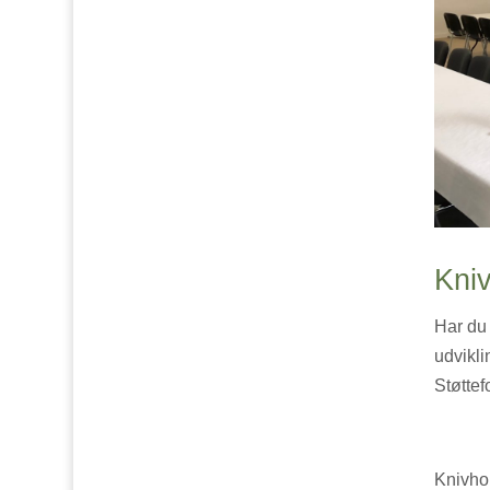
Kni
Har du 
udvikli
Støttef
Knivhol