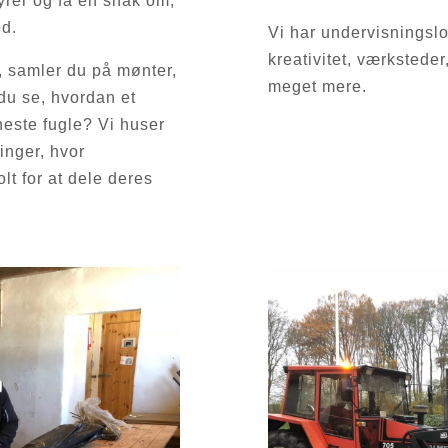
tyrer og få en snak om,
ed.
Vi har undervisningslo
kreativitet, værkstede
en, samler du på mønter,
meget mere.
du se, hvordan et
ineste fugle? Vi huser
inger, hvor
t for at dele deres