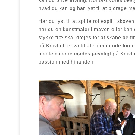
kan du blive frivillig. Kontakt vores bes
hvad du kan og har lyst til at bidrage m
Har du lyst til at spille rollespil i skov
har du en kunstmaler i maven eller kan 
stykke træ skal drejes for at skabe de f
på Knivholt et væld af spændende foren
medlemmerne mødes jævnligt på Knivhol
passion med hinanden.