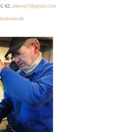
01 42,
vibevej7@gmail.com
ltsvenner.dk