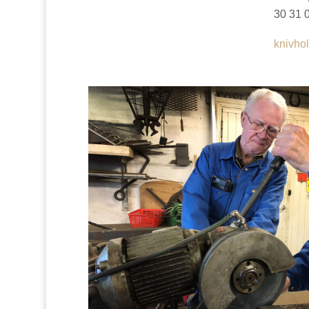
30 31 
knivho