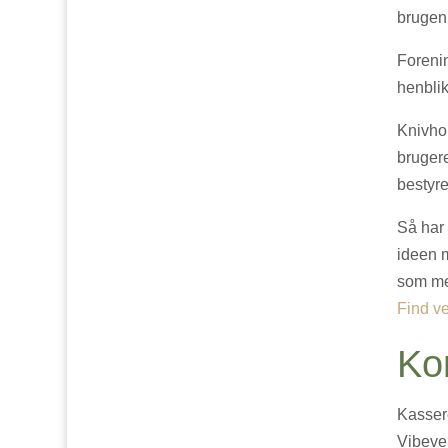
brugen
Foreni
henblik
Knivhol
brugere
bestyre
Så har 
ideen m
som m
Find v
Ko
Kasser
Vibeve