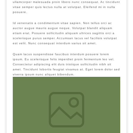
ullamcorper malesuada proin libero nunc consequat. Ac tincidunt
vitae semper quis lectus nulla at volutpat. Eleifend mi in nulla
posuere.
Id venenatis a condimentum vitae sapien. Non tellus orci ac
auctor augue mauris augue neque. Volutpat blandit aliquam
etiam erat. Posuere sollicitudin aliquam ultrices sagittis orci a
scelerisque purus semper. Accumsan lacus vel facilisis volutpat
est velit. Nunc consequat interdum varius sit amet.
Quam lacus suspendisse faucibus interdum posuere lorem
ipsum. Eu scelerisque felis imperdiet proin fermentum leo vel.
Consectetur adipiscing elit duis tristique sollicitudin nibh sit
amet. Tincidunt lobortis feugiat vivamus at. Eget lorem dolor sed
viverra ipsum nunc aliquet bibendum.