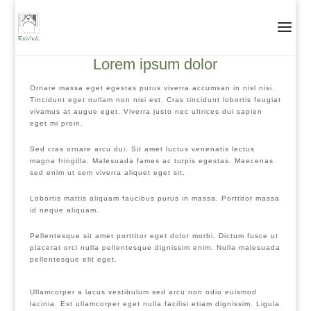
Lorem ipsum dolor
Ornare massa eget egestas purus viverra accumsan in
nisl nisi.
Tincidunt eget nullam non nisi est. Cras tincidunt lobortis feugiat
vivamus at augue eget. Viverra justo nec ultrices dui sapien
eget mi proin.
Sed cras ornare arcu dui. Sit amet luctus venenatis lectus
magna fringilla. Malesuada fames ac turpis egestas. Maecenas
sed enim ut sem viverra aliquet eget sit.
Lobortis mattis aliquam faucibus purus in massa. Porttitor massa
id neque aliquam.
Pellentesque sit amet porttitor eget dolor morbi. Dictum fusce ut
placerat orci nulla pellentesque dignissim enim. Nulla malesuada
pellentesque elit eget.
Ullamcorper a lacus vestibulum sed arcu non odio euismod
lacinia. Est ullamcorper eget nulla facilisi etiam dignissim. Ligula